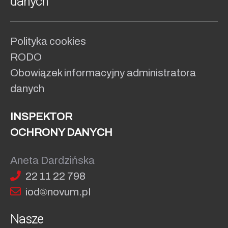
danych
Polityka cookies
RODO
Obowiązek informacyjny administratora
danych
INSPEKTOR
OCHRONY DANYCH
Aneta Dardzińska
22 11 22 798
iod
no
vum.pI
Nasze