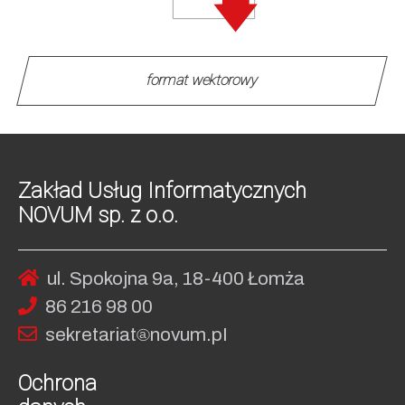
format wektorowy
Zakład Usług Informatycznych
NOVUM sp. z o.o.
ul. Spokojna 9a, 18-400 Łomża
86 216 98 00
sekret
ariat
no
vum.pI
Ochrona