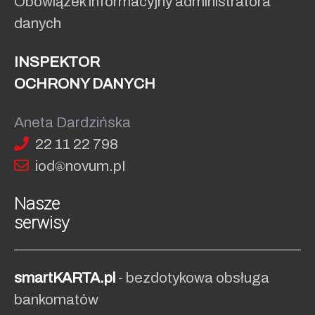
Obowiązek informacyjny administratora
danych
INSPEKTOR
OCHRONY DANYCH
Aneta Dardzińska
22 11 22 798
iod
no
vum.pI
Nasze
serwisy
smartKARTA.pl
- bezdotykowa obsługa
bankomatów