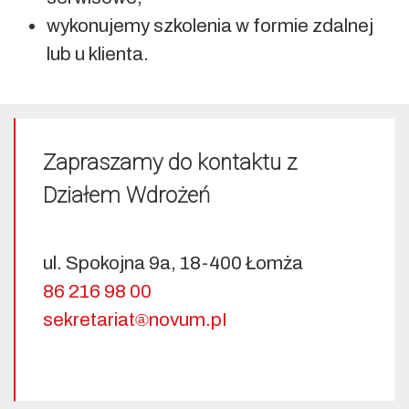
wykonujemy szkolenia w formie zdalnej
lub u klienta
.
Zapraszamy do kontaktu z
Działem Wdrożeń
ul. Spokojna 9a, 18-400 Łomża
86 216 98 00
sekret
ariat
no
vum.pI