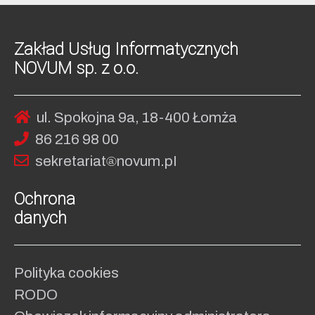
Zakład Usług Informatycznych
NOVUM sp. z o.o.
ul. Spokojna 9a, 18-400 Łomża
86 216 98 00
sekret
ariat
no
vum.pI
Ochrona
danych
Polityka cookies
RODO