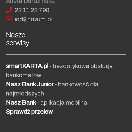
Aneta Dardzińska
22 11 22 798
iod
no
vum.pI
Nasze
serwisy
smartKARTA.pl
- bezdotykowa obsługa
bankomatów
Nasz Bank Junior
- bankowość dla
najmłodszych
Nasz Bank
- aplikacja mobilna
Sprawdź przelew