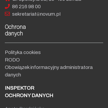
86 216 98 00
sekret
ariat
no
vum.pI
Ochrona
danych
Polityka cookies
RODO
Obowiązek informacyjny administratora
danych
INSPEKTOR
OCHRONY DANYCH