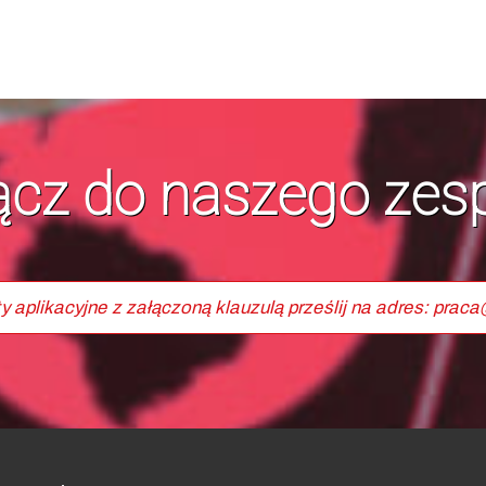
ącz do naszego zesp
aplikacyjne z załączoną klauzulą prześlij na adres: pra